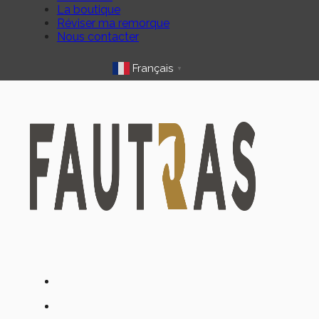
La boutique
Réviser ma remorque
Nous contacter
Français
▼