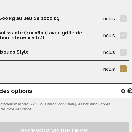
600 kg au lieu de 2000 kg
Inclus
ulissante (400x600) avec grille de
Inclus
ion intérieure (x2)
boues Style
Inclus
Inclus
0 
 des options
 modèle et le total T.T.C. vous seront communiqués par email après
n de votre demande.
RECEVOIR VOTRE DEVIS