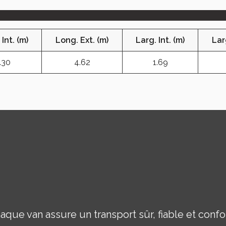
sponible
(sélectionner pays)
Total des options
Le prix du mod
llies sur ce formulaire sont traitées par Fautras afin de rép
Int. (m)
Long. Ext. (m)
Larg. Int. (m)
Lar
s, de rectification et de suppression de vos données en nou
.30
4.62
1.69
ue van assure un transport sûr, fiable et confo