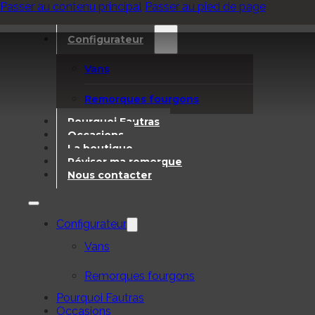
Passer au contenu principal
Passer au pied de page
Configurateur
Vans
Remorques fourgons
Pourquoi Fautras
Occasions
La boutique
Réviser ma remorque
Nous contacter
Configurateur
Vans
Remorques fourgons
Pourquoi Fautras
Occasions