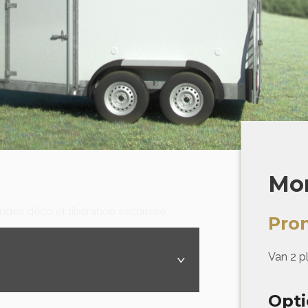
Mon
andes déco et libération sécurisée
Pro
Van 2 p
›
Opti