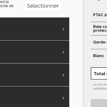
ant la
roche de
PTAC 2
Baie co
›
protect
Garde-
›
Blanc
›
Total
Le prix du
validatio
›