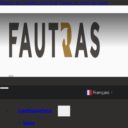
Passer au contenu principal
Passer au pied de page
Français
▼
Configurateur
Vans