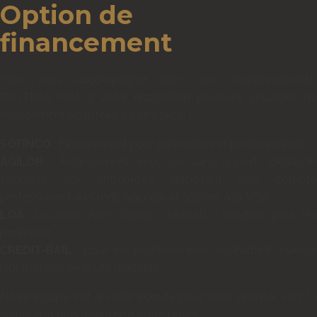
Option de
financement
Pour vous accompagner dans vos investissements,
FAUTRAS met à votre disposition plusieurs solutions de
financement adaptées à votre profil :
SOFINCO
: Financement pour particuliers et professionnels.
AGILOR
: Financement avec ou sans apport. L’AGILOR
s’adresse aux entreprises disposant d'un compte
professionnel au Crédit Agricole et affiliées à la MSA.
LOA
(Location Avec Option d'Achat) : Solution pour les
particulier.
CREDIT-BAIL
: pour les professionnels souhaitant financer
leur matériel en toute flexibilité.
Notre équipe est à votre écoute pour vous orienter vers la
solution la plus adaptée à votre projet.