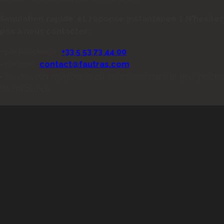
Simulation rapide et réponse instantanée !
N'hésitez
pas à nous contacter :
• par téléphone :
+33 5 53 73 44 00
• par mail :
contact@fautras.com
• ou de vous rapprocher du concessionnaire le plus proche
de chez vous.