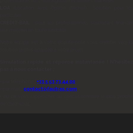
professionnel au Crédit Agricole et affiliées à la MSA.
LOA
(Location Avec Option d'Achat) : Solution pour les
particulier.
CREDIT-BAIL
: pour les professionnels souhaitant financer
leur matériel en toute flexibilité.
Notre équipe est à votre écoute pour vous orienter vers la
solution la plus adaptée à votre projet.
Simulation rapide et réponse instantanée !
N'hésitez
pas à nous contacter :
• par téléphone :
+33 5 53 73 44 00
• par mail :
contact@fautras.com
• ou de vous rapprocher du concessionnaire le plus proche
de chez vous.