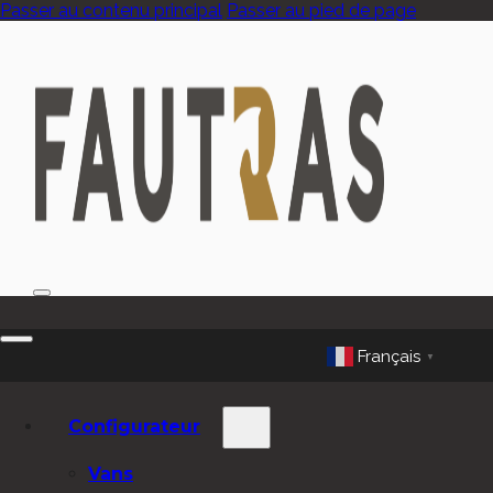
Passer au contenu principal
Passer au pied de page
Français
▼
Configurateur
Vans